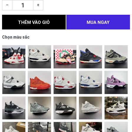
–
+
THÊM VÀO GIỎ
MUA NGAY
Chọn màu sắc