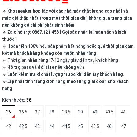
🔹
Khosneaker hợp tác với các nhà máy chất lượng cao nhất và
mức giá thấp nhất trong một thời gian dài, không qua trung gian
nên không có chi phí phát sinh thêm.
🔹
Zalo hỗ trợ: 0867.121.453 [ Gọi xác nhận lại màu sắc và kích
thước ]
🔹
Hoàn tiền 100% nếu sản phẩm hết hàng hoặc quá thời gian cam
kết mà khách hàng không còn muốn nhận hàng.
🔹
Thời gian nhận hàng:
7-12 ngày giày đến tay khách hàng
🔹
Hỗ trợ pass và đổi size nếu không vừa.
🔹
Luôn kiểm tra kĩ chất lượng trước khi đến tay khách hàng.
🔹C
ập nhật tình trạng đơn hàng theo từng giai đoạn cho khách
hàng
Kích thước:
36
36
36.5
37
38
38.5
39
40
40.5
41
42
42.5
43
44
44.5
45
45.5
46
47