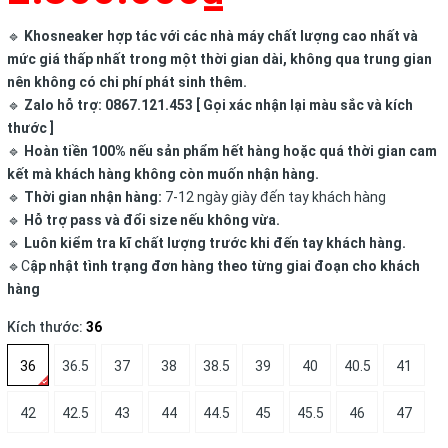
🔹
Khosneaker hợp tác với các nhà máy chất lượng cao nhất và
mức giá thấp nhất trong một thời gian dài, không qua trung gian
nên không có chi phí phát sinh thêm.
🔹
Zalo hỗ trợ: 0867.121.453 [ Gọi xác nhận lại màu sắc và kích
thước ]
🔹
Hoàn tiền 100% nếu sản phẩm hết hàng hoặc quá thời gian cam
kết mà khách hàng không còn muốn nhận hàng.
🔹
Thời gian nhận hàng:
7-12 ngày giày đến tay khách hàng
🔹
Hỗ trợ pass và đổi size nếu không vừa.
🔹
Luôn kiểm tra kĩ chất lượng trước khi đến tay khách hàng.
🔹C
ập nhật tình trạng đơn hàng theo từng giai đoạn cho khách
hàng
Kích thước:
36
36
36.5
37
38
38.5
39
40
40.5
41
42
42.5
43
44
44.5
45
45.5
46
47