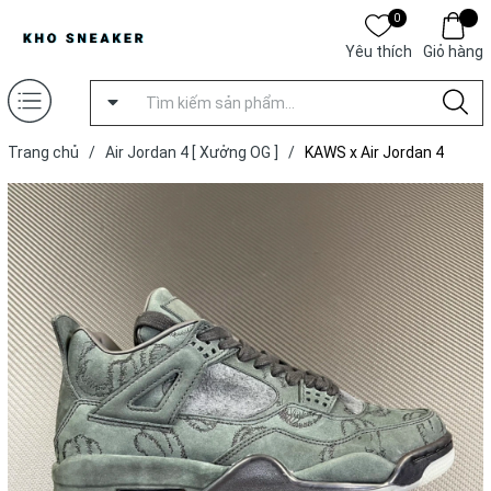
0
Yêu thích
Giỏ hàng
Trang chủ
/
Air Jordan 4 [ Xưởng OG ]
/
KAWS x Air Jordan 4
Retro 'Black' [ Xưởng OG ]