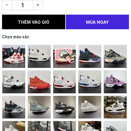
–
+
THÊM VÀO GIỎ
MUA NGAY
Chọn màu sắc