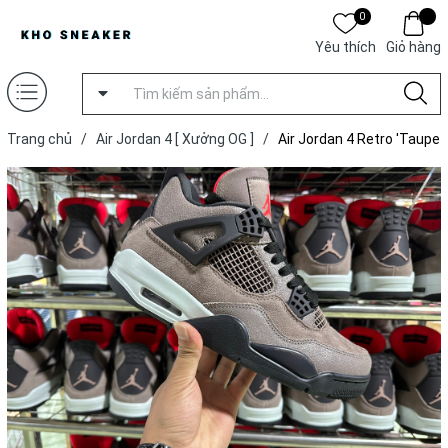
0
Yêu thích
Giỏ hàng
Trang chủ
/
Air Jordan 4 [ Xưởng OG ]
/
Air Jordan 4 Retro 'Taupe
Haze' [ Xưởng OG ]