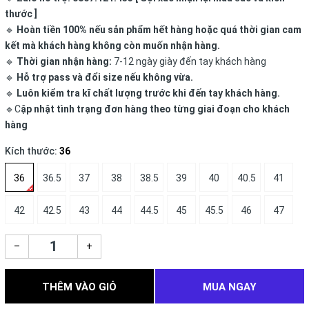
thước ]
🔹
Hoàn tiền 100% nếu sản phẩm hết hàng hoặc quá thời gian cam
kết mà khách hàng không còn muốn nhận hàng.
🔹
Thời gian nhận hàng:
7-12 ngày giày đến tay khách hàng
🔹
Hỗ trợ pass và đổi size nếu không vừa.
🔹
Luôn kiểm tra kĩ chất lượng trước khi đến tay khách hàng.
🔹C
ập nhật tình trạng đơn hàng theo từng giai đoạn cho khách
hàng
Kích thước:
36
36
36.5
37
38
38.5
39
40
40.5
41
42
42.5
43
44
44.5
45
45.5
46
47
–
+
THÊM VÀO GIỎ
MUA NGAY