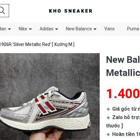
dan
Nike
Adidas
New Balance
Vans
Puma
906R 'Silver Metallic Red' [ Xưởng M ]
New Bal
Metallic
1.400
🔹
Giá gốc từ n
🔹
Zalo hỗ trợ:
thước ]
🔹
Hoàn tiền 1