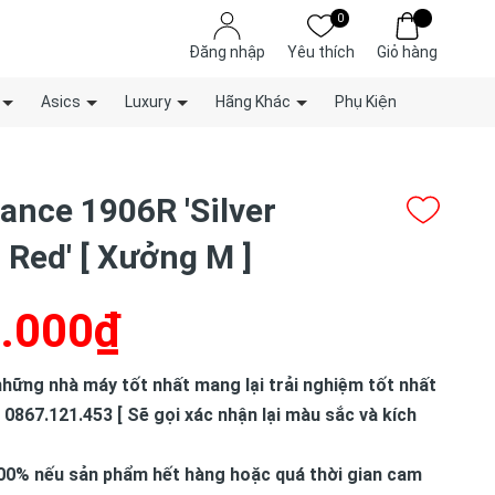
0
Đăng nhập
Yêu thích
Giỏ hàng
Asics
Luxury
Hãng Khác
Phụ Kiện
ance 1906R 'Silver
 Red' [ Xưởng M ]
.000₫
hững nhà máy tốt nhất mang lại trải nghiệm tốt nhất
 0867.121.453 [ Sẽ gọi xác nhận lại màu sắc và kích
00% nếu sản phẩm hết hàng hoặc quá thời gian cam