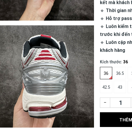
kết mà khách 
🔹
Thời gian n
🔹
Hỗ trợ pass
🔹
Luôn kiểm t
trước khi đến 
🔹
Luôn cập nh
khách hàng
Kích thước:
36
36
36.5
42.5
43
–
THÊM