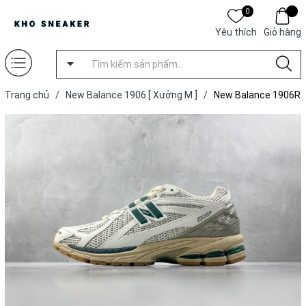
0
Yêu thích
Giỏ hàng
Trang chủ
/
New Balance 1906 [ Xưởng M ]
/
New Balance 1906R
'White Green' [ Xưởng M ]