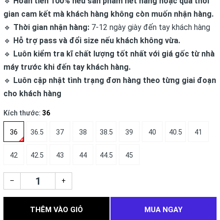
🔹
Hoàn tiền 100% nếu sản phẩm hết hàng hoặc quá thời
gian cam kết mà khách hàng không còn muốn nhận hàng.
🔹
Thời gian nhận hàng:
7-12 ngày giày đến tay khách hàng
🔹
Hỗ trợ pass và đổi size nếu khách không vừa.
🔹
Luôn kiểm tra kĩ chất lượng tốt nhất với giá gốc từ nhà
máy trước khi đến tay khách hàng.
🔹
Luôn cập nhật tình trạng đơn hàng theo từng giai đoạn
cho khách hàng
Kích thước:
36
36
36.5
37
38
38.5
39
40
40.5
41
42
42.5
43
44
44.5
45
–
+
THÊM VÀO GIỎ
MUA NGAY