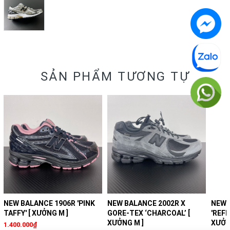
SẢN PHẨM TƯƠNG TỰ
NEW BALANCE 1906R 'PINK
NEW BALANCE 2002R X
NEW 
TAFFY' [ XƯỞNG M ]
GORE-TEX ‘CHARCOAL’ [
'REFI
XƯỞNG M ]
XƯỞN
1.400.000₫