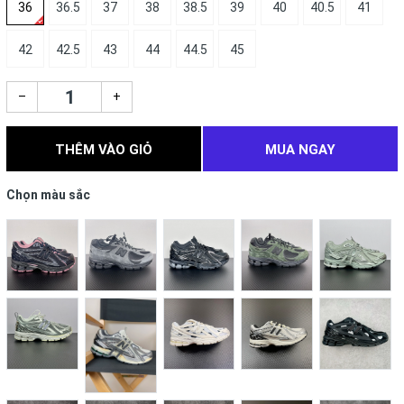
36
36.5
37
38
38.5
39
40
40.5
41
42
42.5
43
44
44.5
45
–
+
THÊM VÀO GIỎ
MUA NGAY
Chọn màu sắc