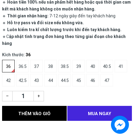
🔹
Hoàn tiền 100% nếu sản phẩm hết hàng hoặc quá thời gian cam
kết mà khách hàng không còn muốn nhận hàng.
🔹
Thời gian nhận hàng:
7-12 ngày giày đến tay khách hàng
🔹
Hỗ trợ pass và đổi size nếu không vừa.
🔹
Luôn kiểm tra kĩ chất lượng trước khi đến tay khách hàng.
🔹C
ập nhật tình trạng đơn hàng theo từng giai đoạn cho khách
hàng
Kích thước:
36
36
36.5
37
38
38.5
39
40
40.5
41
42
42.5
43
44
44.5
45
46
47
–
+
THÊM VÀO GIỎ
MUA NGAY