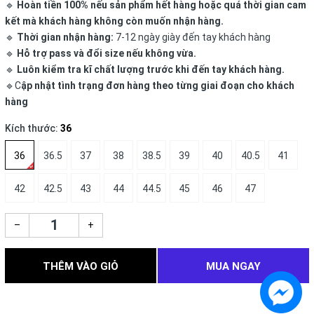
🔹
Hoàn tiền 100% nếu sản phẩm hết hàng hoặc quá thời gian cam
kết mà khách hàng không còn muốn nhận hàng.
🔹
Thời gian nhận hàng:
7-12 ngày giày đến tay khách hàng
🔹
Hỗ trợ pass và đổi size nếu không vừa.
🔹
Luôn kiểm tra kĩ chất lượng trước khi đến tay khách hàng.
🔹C
ập nhật tình trạng đơn hàng theo từng giai đoạn cho khách
hàng
Kích thước:
36
36
36.5
37
38
38.5
39
40
40.5
41
42
42.5
43
44
44.5
45
46
47
–
+
THÊM VÀO GIỎ
MUA NGAY