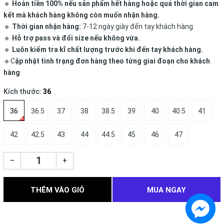
🔹
Hoàn tiền 100% nếu sản phẩm hết hàng hoặc quá thời gian cam
kết mà khách hàng không còn muốn nhận hàng.
🔹
Thời gian nhận hàng:
7-12 ngày giày đến tay khách hàng
🔹
Hỗ trợ pass và đổi size nếu không vừa.
🔹
Luôn kiểm tra kĩ chất lượng trước khi đến tay khách hàng.
🔹C
ập nhật tình trạng đơn hàng theo từng giai đoạn cho khách
hàng
Kích thước:
36
36
36.5
37
38
38.5
39
40
40.5
41
42
42.5
43
44
44.5
45
46
47
–
+
THÊM VÀO GIỎ
MUA NGAY