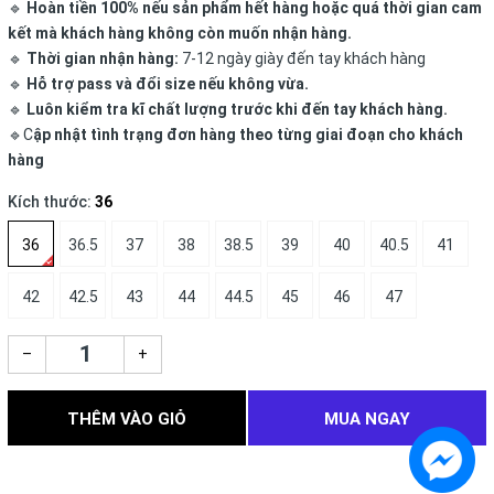
🔹
Hoàn tiền 100% nếu sản phẩm hết hàng hoặc quá thời gian cam
kết mà khách hàng không còn muốn nhận hàng.
🔹
Thời gian nhận hàng:
7-12 ngày giày đến tay khách hàng
🔹
Hỗ trợ pass và đổi size nếu không vừa.
🔹
Luôn kiểm tra kĩ chất lượng trước khi đến tay khách hàng.
🔹C
ập nhật tình trạng đơn hàng theo từng giai đoạn cho khách
hàng
Kích thước:
36
36
36.5
37
38
38.5
39
40
40.5
41
42
42.5
43
44
44.5
45
46
47
–
+
THÊM VÀO GIỎ
MUA NGAY