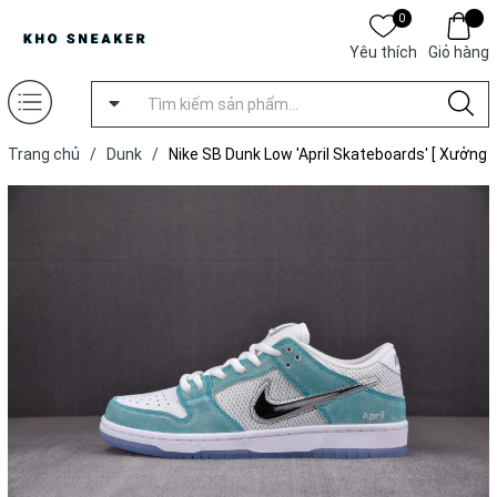
0
Yêu thích
Giỏ hàng
Trang chủ
/
Dunk
/
Nike SB Dunk Low 'April Skateboards' [ Xưởng
TP ]