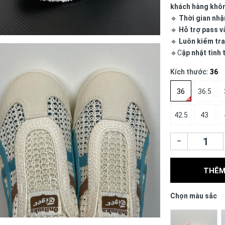
khách hàng khô
🔹
Thời gian nhậ
🔹
Hỗ trợ pass v
🔹
Luôn kiểm tra
🔹C
ập nhật tình
Kích thước:
36
36
36.5
42.5
43
–
THÊM
Chọn màu sắc