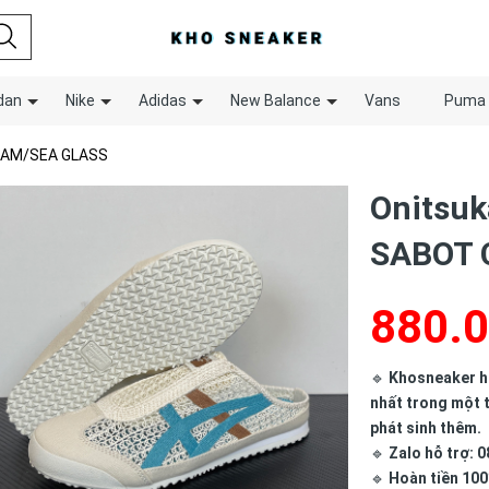
dan
Nike
Adidas
New Balance
Vans
Puma
REAM/SEA GLASS
Onitsuk
SABOT 
880.
🔹
Khosneaker hợ
nhất trong một t
phát sinh thêm.
🔹
Zalo hỗ trợ: 0
🔹
Hoàn tiền 100