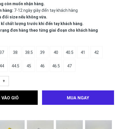
ng còn muốn nhận hàng.
n hàng:
7-12 ngày giày đến tay khách hàng
à đổi size nếu không vừa.
 kĩ chất lượng trước khi đến tay khách hàng.
 trạng đơn hàng theo từng giai đoạn cho khách hàng
37
38
38.5
39
40
40.5
41
42
44
44.5
45
46
46.5
47
+
 VÀO GIỎ
MUA NGAY