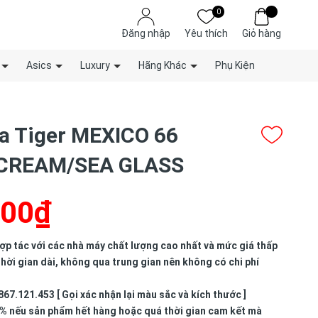
0
Đăng nhập
Yêu thích
Giỏ hàng
Asics
Luxury
Hãng Khác
Phụ Kiện
a Tiger MEXICO 66
CREAM/SEA GLASS
000₫
p tác với các nhà máy chất lượng cao nhất và mức giá thấp
hời gian dài, không qua trung gian nên không có chi phí
867.121.453 [ Gọi xác nhận lại màu sắc và kích thước ]
% nếu sản phẩm hết hàng hoặc quá thời gian cam kết mà