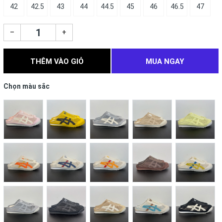
42
42.5
43
44
44.5
45
46
46.5
47
–
+
THÊM VÀO GIỎ
MUA NGAY
Chọn màu sắc