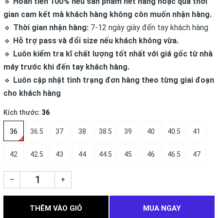
🔹
Hoàn tiền 100% nếu sản phẩm hết hàng hoặc quá thời
gian cam kết mà khách hàng không còn muốn nhận hàng.
🔹
Thời gian nhận hàng:
7-12 ngày giày đến tay khách hàng
🔹
Hỗ trợ pass và đổi size nếu khách không vừa.
🔹
Luôn kiểm tra kĩ chất lượng tốt nhất với giá gốc từ nhà
máy trước khi đến tay khách hàng.
🔹
Luôn cập nhật tình trạng đơn hàng theo từng giai đoạn
cho khách hàng
Kích thước:
36
36
36.5
37
38
38.5
39
40
40.5
41
42
42.5
43
44
44.5
45
46
46.5
47
–
+
THÊM VÀO GIỎ
MUA NGAY