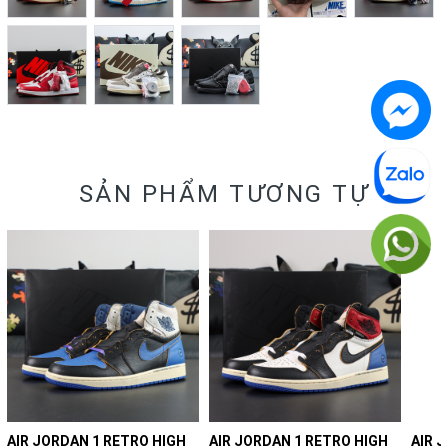
SẢN PHẨM TƯƠNG TỰ
AIR JORDAN 1 RETRO HIGH
AIR JORDAN 1 RETRO HIGH
AIR 