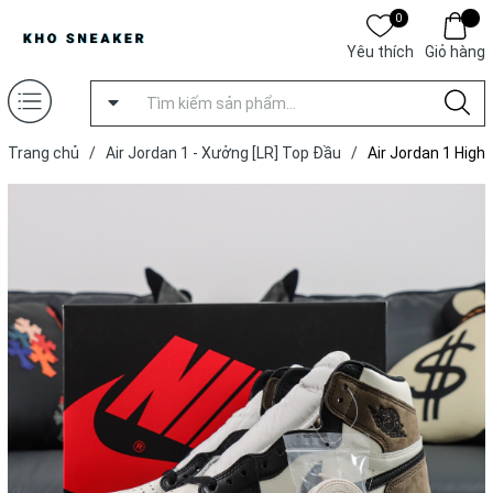
0
Yêu thích
Giỏ hàng
Trang chủ
/
Air Jordan 1 - Xưởng [LR] Top Đầu
/
Air Jordan 1 High
OG ‘Dark Mocha’ [ Xưởng LR ]