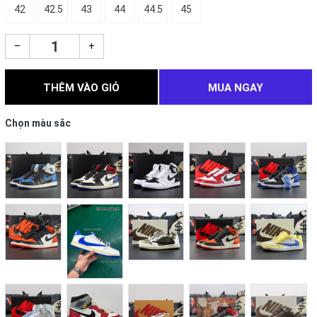
42
42.5
43
44
44.5
45
–
+
THÊM VÀO GIỎ
MUA NGAY
Chọn màu sắc