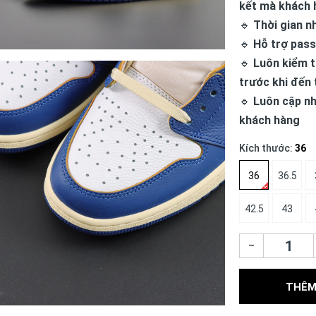
kết mà khách 
🔹
Thời gian n
🔹
Hỗ trợ pass
🔹
Luôn kiểm t
trước khi đến 
🔹
Luôn cập nh
khách hàng
Kích thước:
36
36
36.5
42.5
43
–
THÊM