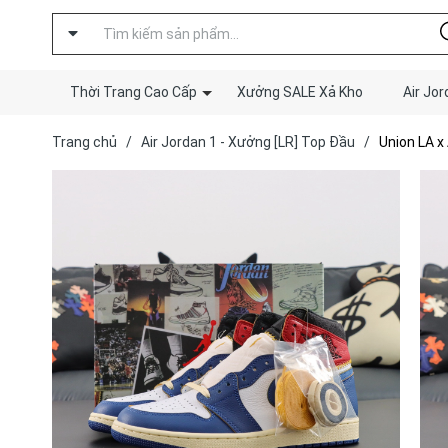
Thời Trang Cao Cấp
Xưởng SALE Xả Kho
Air Jor
Trang chủ
/
Air Jordan 1 - Xưởng [LR] Top Đầu
/
Union LA x