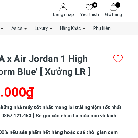
0
Đăng nhập
Yêu thích
Giỏ hàng
Asics
Luxury
Hãng Khác
Phụ Kiện
A x Air Jordan 1 High
orm Blue’ [ Xưởng LR ]
.000₫
hững nhà máy tốt nhất mang lại trải nghiệm tốt nhất
 0867.121.453 [ Sẽ gọi xác nhận lại màu sắc và kích
00% nếu sản phẩm hết hàng hoặc quá thời gian cam