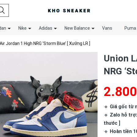
dan
Nike
Adidas
New Balance
Vans
Puma
 Air Jordan 1 High NRG ‘Storm Blue’ [ Xưởng LR ]
Union L
NRG ‘St
2.800
🔹
Giá gốc từ n
🔹
Zalo hỗ trợ:
thước ]
🔹
Hoàn tiền 1