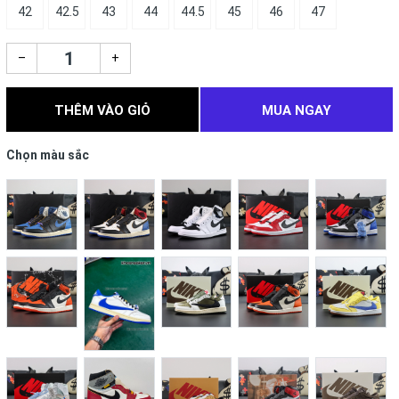
42
42.5
43
44
44.5
45
46
47
–
+
THÊM VÀO GIỎ
MUA NGAY
Chọn màu sắc