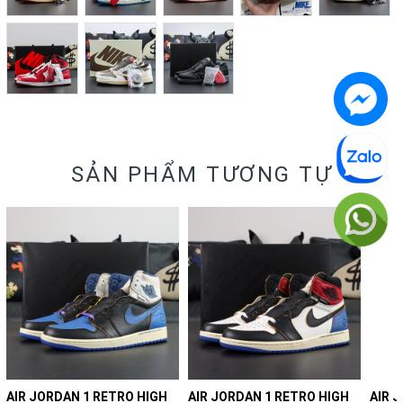
SẢN PHẨM TƯƠNG TỰ
AIR JORDAN 1 RETRO HIGH
AIR JORDAN 1 RETRO HIGH
AIR 