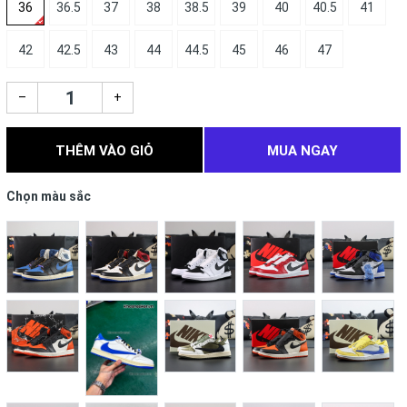
36
36.5
37
38
38.5
39
40
40.5
41
42
42.5
43
44
44.5
45
46
47
–
+
THÊM VÀO GIỎ
MUA NGAY
Chọn màu sắc