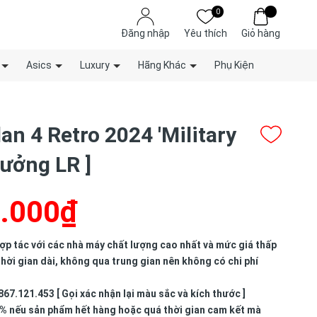
0
Đăng nhập
Yêu thích
Giỏ hàng
Asics
Luxury
Hãng Khác
Phụ Kiện
an 4 Retro 2024 'Military
Xưởng LR ]
.000₫
p tác với các nhà máy chất lượng cao nhất và mức giá thấp
hời gian dài, không qua trung gian nên không có chi phí
867.121.453 [ Gọi xác nhận lại màu sắc và kích thước ]
% nếu sản phẩm hết hàng hoặc quá thời gian cam kết mà