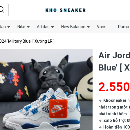
dan
Nike
Adidas
New Balance
Vans
Puma
24 'Military Blue' [ Xưởng LR ]
Air Jord
Blue' [ 
2.550
🔹
Khosneaker hợ
nhất trong một t
phát sinh thêm.
🔹
Zalo hỗ trợ: 0
🔹
Hoàn tiền 100