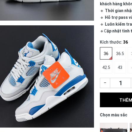
khách hàng khô
🔹
Thời gian nhậ
🔹
Hỗ trợ pass v
🔹
Luôn kiểm tra
🔹C
ập nhật tình
Kích thước:
36
36
36.5
42.5
43
–
THÊM
Chọn màu sắc