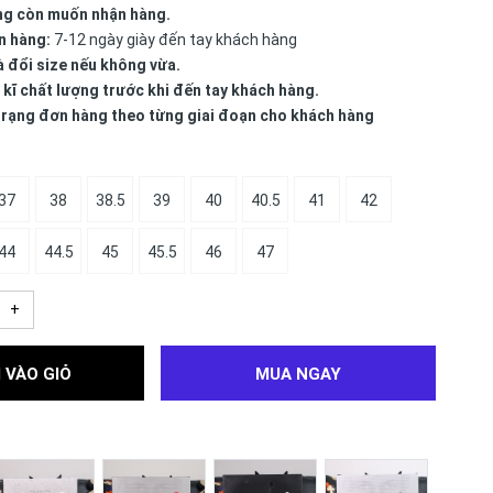
ng còn muốn nhận hàng.
n hàng:
7-12 ngày giày đến tay khách hàng
à đổi size nếu không vừa.
 kĩ chất lượng trước khi đến tay khách hàng.
 trạng đơn hàng theo từng giai đoạn cho khách hàng
37
38
38.5
39
40
40.5
41
42
44
44.5
45
45.5
46
47
+
 VÀO GIỎ
MUA NGAY