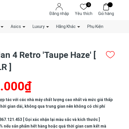
0
Đăng nhập
Yêu thích
Giỏ hàng
Asics
Luxury
Hãng Khác
Phụ Kiện
an 4 Retro 'Taupe Haze' [
R ]
.000₫
p tác với các nhà máy chất lượng cao nhất và mức giá thấp
hời gian dài, không qua trung gian nên không có chi phí
867.121.453 [ Gọi xác nhận lại màu sắc và kích thước ]
% nếu sản phẩm hết hàng hoặc quá thời gian cam kết mà