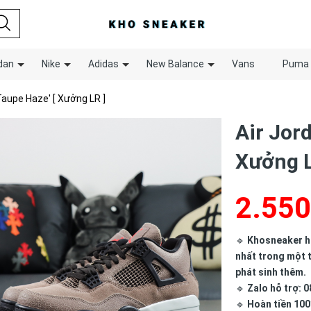
dan
Nike
Adidas
New Balance
Vans
Puma
Taupe Haze' [ Xưởng LR ]
Air Jord
Xưởng L
2.550
🔹
Khosneaker hợ
nhất trong một t
phát sinh thêm.
🔹
Zalo hỗ trợ: 0
🔹
Hoàn tiền 100