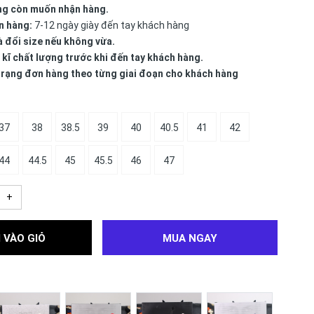
ng còn muốn nhận hàng.
n hàng:
7-12 ngày giày đến tay khách hàng
à đổi size nếu không vừa.
 kĩ chất lượng trước khi đến tay khách hàng.
 trạng đơn hàng theo từng giai đoạn cho khách hàng
37
38
38.5
39
40
40.5
41
42
44
44.5
45
45.5
46
47
+
 VÀO GIỎ
MUA NGAY