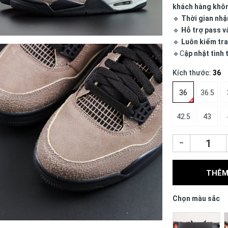
khách hàng khô
🔹
Thời gian nhậ
🔹
Hỗ trợ pass v
🔹
Luôn kiểm tra
🔹C
ập nhật tình
Kích thước:
36
36
36.5
42.5
43
–
THÊM
Chọn màu sắc