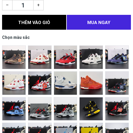
–
+
THÊM VÀO GIỎ
MUA NGAY
Chọn màu sắc