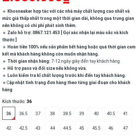
🔹
Khosneaker hợp tác với các nhà máy chất lượng cao nhất và
mức giá thấp nhất trong một thời gian dài, không qua trung gian
nên không có chi phí phát sinh thêm.
🔹
Zalo hỗ trợ: 0867.121.453 [ Gọi xác nhận lại màu sắc và kích
thước ]
🔹
Hoàn tiền 100% nếu sản phẩm hết hàng hoặc quá thời gian cam
kết mà khách hàng không còn muốn nhận hàng.
🔹
Thời gian nhận hàng:
7-12 ngày giày đến tay khách hàng
🔹
Hỗ trợ pass và đổi size nếu không vừa.
🔹
Luôn kiểm tra kĩ chất lượng trước khi đến tay khách hàng.
🔹C
ập nhật tình trạng đơn hàng theo từng giai đoạn cho khách
hàng
Kích thước:
36
36
36.5
37
38
38.5
39
40
40.5
41
42
42.5
43
44
44.5
45
45.5
46
47