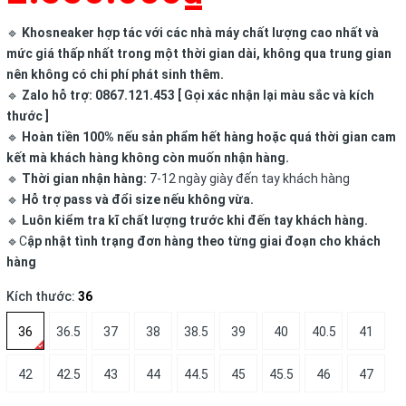
🔹
Khosneaker hợp tác với các nhà máy chất lượng cao nhất và
mức giá thấp nhất trong một thời gian dài, không qua trung gian
nên không có chi phí phát sinh thêm.
🔹
Zalo hỗ trợ: 0867.121.453 [ Gọi xác nhận lại màu sắc và kích
thước ]
🔹
Hoàn tiền 100% nếu sản phẩm hết hàng hoặc quá thời gian cam
kết mà khách hàng không còn muốn nhận hàng.
🔹
Thời gian nhận hàng:
7-12 ngày giày đến tay khách hàng
🔹
Hỗ trợ pass và đổi size nếu không vừa.
🔹
Luôn kiểm tra kĩ chất lượng trước khi đến tay khách hàng.
🔹C
ập nhật tình trạng đơn hàng theo từng giai đoạn cho khách
hàng
Kích thước:
36
36
36.5
37
38
38.5
39
40
40.5
41
42
42.5
43
44
44.5
45
45.5
46
47