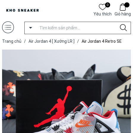
0
Yêu thích
Giỏ hàng
Trang chủ
/
Air Jordan 4 [ Xưởng LR ]
/
Air Jordan 4 Retro SE
'What The 4' [ Xưởng LR ]