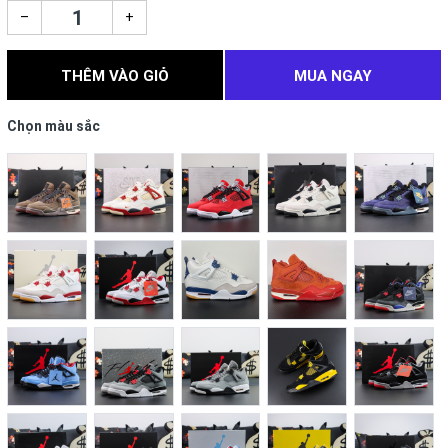
–
+
THÊM VÀO GIỎ
MUA NGAY
Chọn màu sắc