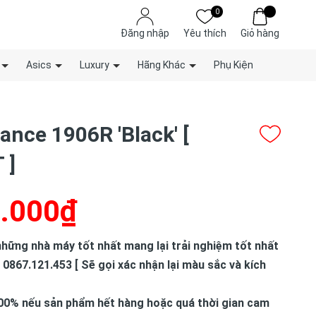
0
Đăng nhập
Yêu thích
Giỏ hàng
Asics
Luxury
Hãng Khác
Phụ Kiện
ance 1906R 'Black' [
 ]
.000₫
hững nhà máy tốt nhất mang lại trải nghiệm tốt nhất
 0867.121.453 [ Sẽ gọi xác nhận lại màu sắc và kích
00% nếu sản phẩm hết hàng hoặc quá thời gian cam