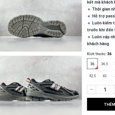
kết mà khách 
🔹
Thời gian n
🔹
Hỗ trợ pass
🔹
Luôn kiểm t
trước khi đến 
🔹
Luôn cập nh
khách hàng
Kích thước:
36
36
36.5
42.5
43
–
THÊM