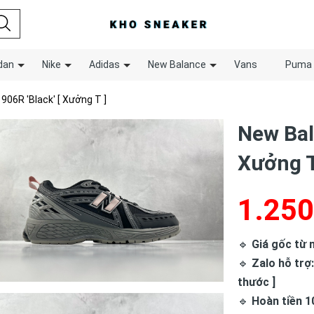
dan
Nike
Adidas
New Balance
Vans
Puma
906R 'Black' [ Xưởng T ]
New Bal
Xưởng T
1.250
🔹
Giá gốc từ n
🔹
Zalo hỗ trợ:
thước ]
🔹
Hoàn tiền 1