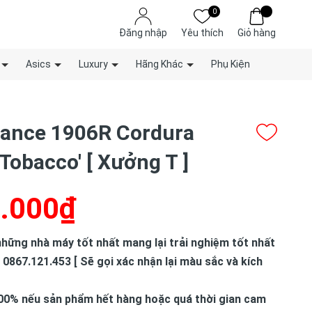
0
Đăng nhập
Yêu thích
Giỏ hàng
Asics
Luxury
Hãng Khác
Phụ Kiện
ance 1906R Cordura
Tobacco' [ Xưởng T ]
.000₫
hững nhà máy tốt nhất mang lại trải nghiệm tốt nhất
 0867.121.453 [ Sẽ gọi xác nhận lại màu sắc và kích
00% nếu sản phẩm hết hàng hoặc quá thời gian cam