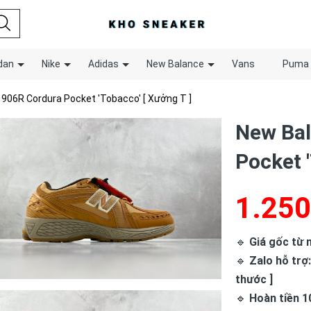
dan
Nike
Adidas
New Balance
Vans
Puma
906R Cordura Pocket 'Tobacco' [ Xưởng T ]
New Bal
Pocket '
1.250
🔹
Giá gốc từ n
🔹
Zalo hỗ trợ:
thước ]
🔹
Hoàn tiền 1