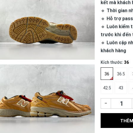
kết mà khách 
🔹
Thời gian n
🔹
Hỗ trợ pass
🔹
Luôn kiểm t
trước khi đến 
🔹
Luôn cập nh
khách hàng
Kích thước:
36
36
36.5
42.5
43
–
THÊM