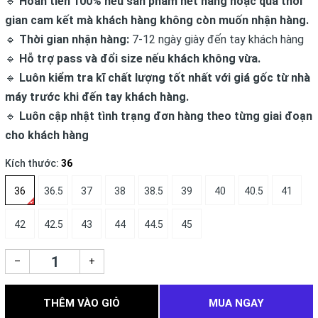
🔹
Hoàn tiền 100% nếu sản phẩm hết hàng hoặc quá thời
gian cam kết mà khách hàng không còn muốn nhận hàng.
🔹
Thời gian nhận hàng:
7-12 ngày giày đến tay khách hàng
🔹
Hỗ trợ pass và đổi size nếu khách không vừa.
🔹
Luôn kiểm tra kĩ chất lượng tốt nhất với giá gốc từ nhà
máy trước khi đến tay khách hàng.
🔹
Luôn cập nhật tình trạng đơn hàng theo từng giai đoạn
cho khách hàng
Kích thước:
36
36
36.5
37
38
38.5
39
40
40.5
41
42
42.5
43
44
44.5
45
–
+
THÊM VÀO GIỎ
MUA NGAY