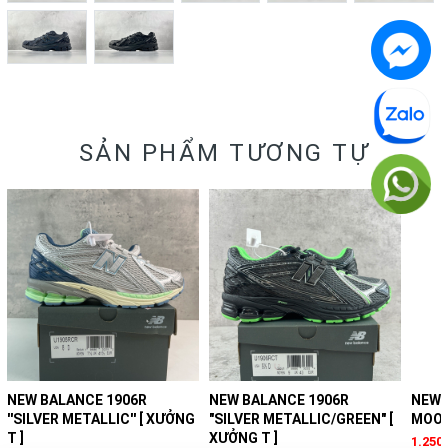
SẢN PHẨM TƯƠNG TỰ
NEW BALANCE 1906R
NEW BALANCE 1906R
NEW 
''SILVER METALLIC'' [ XƯỞNG
"SILVER METALLIC/GREEN" [
MOON
T ]
XƯỞNG T ]
1.250