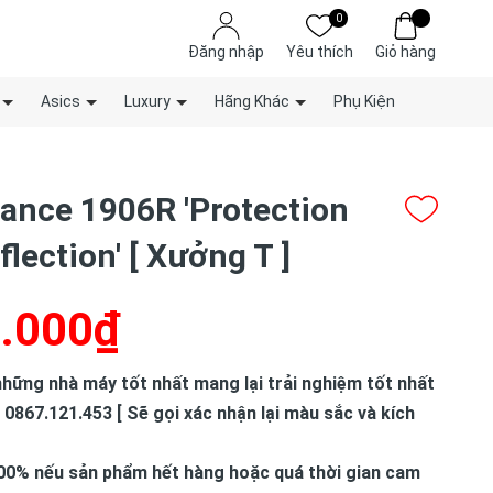
0
Đăng nhập
Yêu thích
Giỏ hàng
Asics
Luxury
Hãng Khác
Phụ Kiện
ance 1906R 'Protection
lection' [ Xưởng T ]
.000₫
hững nhà máy tốt nhất mang lại trải nghiệm tốt nhất
 0867.121.453 [ Sẽ gọi xác nhận lại màu sắc và kích
00% nếu sản phẩm hết hàng hoặc quá thời gian cam