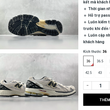
kết mà khách 
🔹
Thời gian n
🔹
Hỗ trợ pass
🔹
Luôn kiểm t
trước khi đến 
🔹
Luôn cập nh
khách hàng
Kích thước:
36
36
36.5
42.5
43
–
THÊM