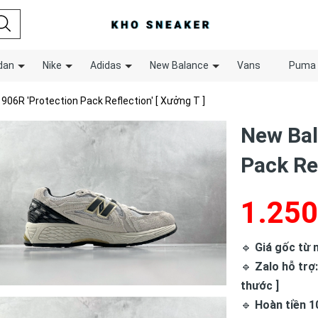
dan
Nike
Adidas
New Balance
Vans
Puma
06R 'Protection Pack Reflection' [ Xưởng T ]
New Bal
Pack Ref
1.250
🔹
Giá gốc từ n
🔹
Zalo hỗ trợ:
thước ]
🔹
Hoàn tiền 1