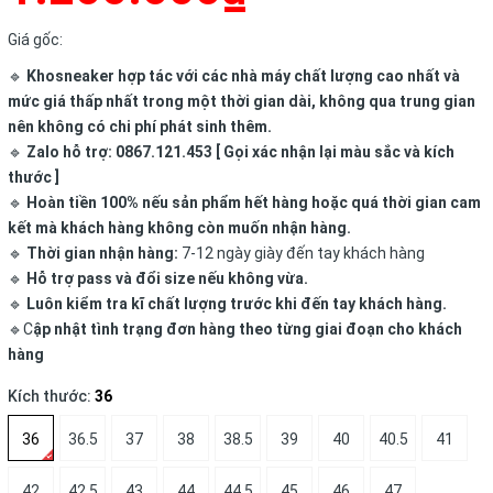
Giá gốc:
🔹
Khosneaker hợp tác với các nhà máy chất lượng cao nhất và
mức giá thấp nhất trong một thời gian dài, không qua trung gian
nên không có chi phí phát sinh thêm.
🔹
Zalo hỗ trợ: 0867.121.453 [ Gọi xác nhận lại màu sắc và kích
thước ]
🔹
Hoàn tiền 100% nếu sản phẩm hết hàng hoặc quá thời gian cam
kết mà khách hàng không còn muốn nhận hàng.
🔹
Thời gian nhận hàng:
7-12 ngày giày đến tay khách hàng
🔹
Hỗ trợ pass và đổi size nếu không vừa.
🔹
Luôn kiểm tra kĩ chất lượng trước khi đến tay khách hàng.
🔹C
ập nhật tình trạng đơn hàng theo từng giai đoạn cho khách
hàng
Kích thước:
36
36
36.5
37
38
38.5
39
40
40.5
41
42
42.5
43
44
44.5
45
46
47