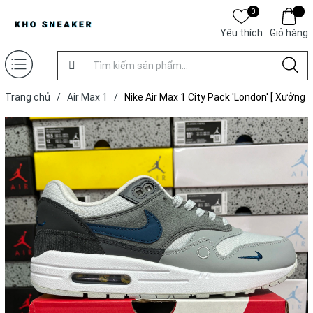
0
Yêu thích
Giỏ hàng
Trang chủ
/
Air Max 1
/
Nike Air Max 1 City Pack 'London' [ Xưởng
X ]