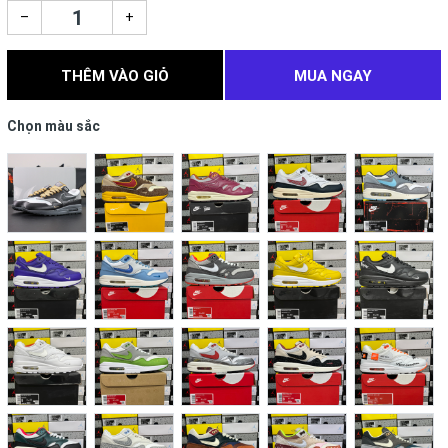
–
+
THÊM VÀO GIỎ
MUA NGAY
Chọn màu sắc