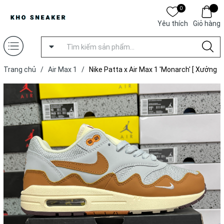
0
Yêu thích
Giỏ hàng
Trang chủ
/
Air Max 1
/
Nike Patta x Air Max 1 'Monarch' [ Xưởng
X ]