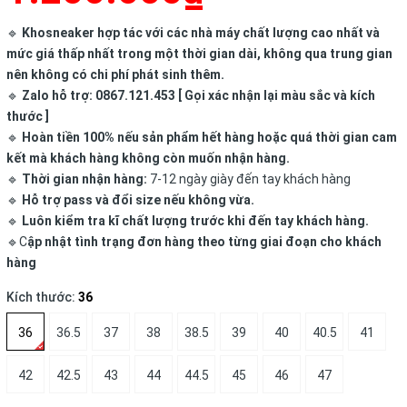
🔹
Khosneaker hợp tác với các nhà máy chất lượng cao nhất và
mức giá thấp nhất trong một thời gian dài, không qua trung gian
nên không có chi phí phát sinh thêm.
🔹
Zalo hỗ trợ: 0867.121.453 [ Gọi xác nhận lại màu sắc và kích
thước ]
🔹
Hoàn tiền 100% nếu sản phẩm hết hàng hoặc quá thời gian cam
kết mà khách hàng không còn muốn nhận hàng.
🔹
Thời gian nhận hàng:
7-12 ngày giày đến tay khách hàng
🔹
Hỗ trợ pass và đổi size nếu không vừa.
🔹
Luôn kiểm tra kĩ chất lượng trước khi đến tay khách hàng.
🔹C
ập nhật tình trạng đơn hàng theo từng giai đoạn cho khách
hàng
Kích thước:
36
36
36.5
37
38
38.5
39
40
40.5
41
42
42.5
43
44
44.5
45
46
47