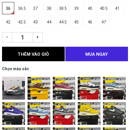
36
36.5
37
38
38.5
39
40
40.5
41
42
42.5
43
44
44.5
45
46
47
–
+
THÊM VÀO GIỎ
MUA NGAY
Chọn màu sắc