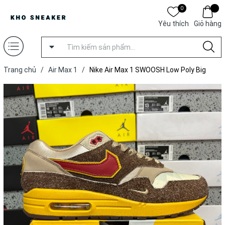
0
Yêu thích
Giỏ hàng
Trang chủ
/
Air Max 1
/
Nike Air Max 1 SWOOSH Low Poly Big
Head Origins [ Xưởng OW ]