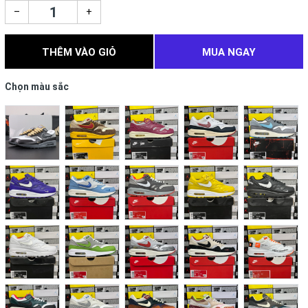
–
+
THÊM VÀO GIỎ
MUA NGAY
Chọn màu sắc