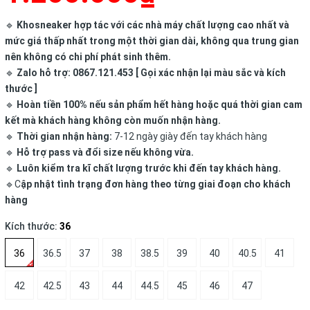
🔹
Khosneaker hợp tác với các nhà máy chất lượng cao nhất và
mức giá thấp nhất trong một thời gian dài, không qua trung gian
nên không có chi phí phát sinh thêm.
🔹
Zalo hỗ trợ: 0867.121.453 [ Gọi xác nhận lại màu sắc và kích
thước ]
🔹
Hoàn tiền 100% nếu sản phẩm hết hàng hoặc quá thời gian cam
kết mà khách hàng không còn muốn nhận hàng.
🔹
Thời gian nhận hàng:
7-12 ngày giày đến tay khách hàng
🔹
Hỗ trợ pass và đổi size nếu không vừa.
🔹
Luôn kiểm tra kĩ chất lượng trước khi đến tay khách hàng.
🔹C
ập nhật tình trạng đơn hàng theo từng giai đoạn cho khách
hàng
Kích thước:
36
36
36.5
37
38
38.5
39
40
40.5
41
42
42.5
43
44
44.5
45
46
47