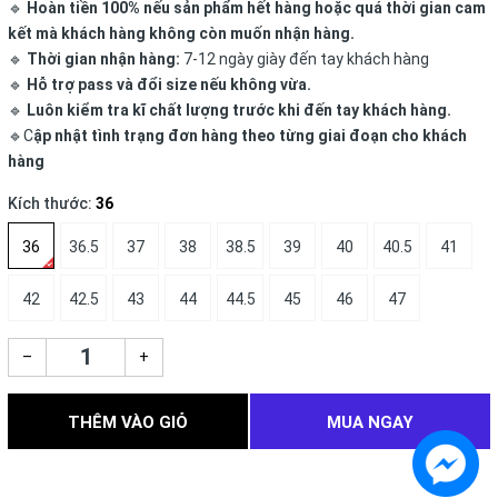
🔹
Hoàn tiền 100% nếu sản phẩm hết hàng hoặc quá thời gian cam
kết mà khách hàng không còn muốn nhận hàng.
🔹
Thời gian nhận hàng:
7-12 ngày giày đến tay khách hàng
🔹
Hỗ trợ pass và đổi size nếu không vừa.
🔹
Luôn kiểm tra kĩ chất lượng trước khi đến tay khách hàng.
🔹C
ập nhật tình trạng đơn hàng theo từng giai đoạn cho khách
hàng
Kích thước:
36
36
36.5
37
38
38.5
39
40
40.5
41
42
42.5
43
44
44.5
45
46
47
–
+
THÊM VÀO GIỎ
MUA NGAY