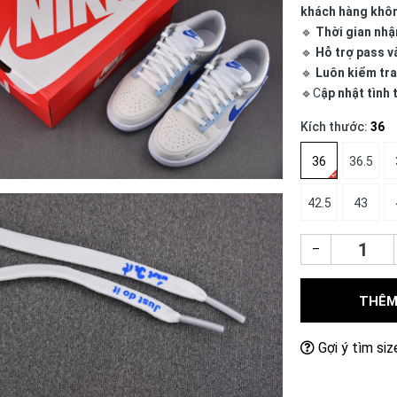
khách hàng khô
🔹
Thời gian nhậ
🔹
Hỗ trợ pass v
🔹
Luôn kiểm tra
🔹C
ập nhật tình
Kích thước:
36
36
36.5
42.5
43
–
THÊM
Gợi ý tìm siz