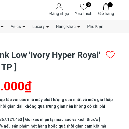
0
Đăng nhập
Yêu thích
Giỏ hàng
Asics
Luxury
Hãng Khác
Phụ Kiện
nk Low 'Ivory Hyper Royal'
 TP ]
.000₫
p tác với các nhà máy chất lượng cao nhất và mức giá thấp
hời gian dài, không qua trung gian nên không có chi phí
867.121.453 [ Gọi xác nhận lại màu sắc và kích thước ]
% nếu sản phẩm hết hàng hoặc quá thời gian cam kết mà