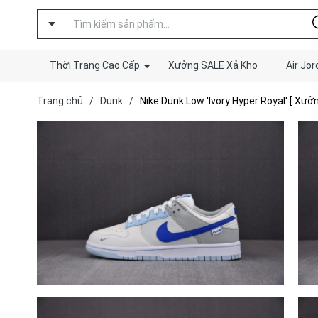
Thời Trang Cao Cấp
Xưởng SALE Xả Kho
Air Jor
Trang chủ
/
Dunk
/
Nike Dunk Low 'Ivory Hyper Royal' [ Xưở