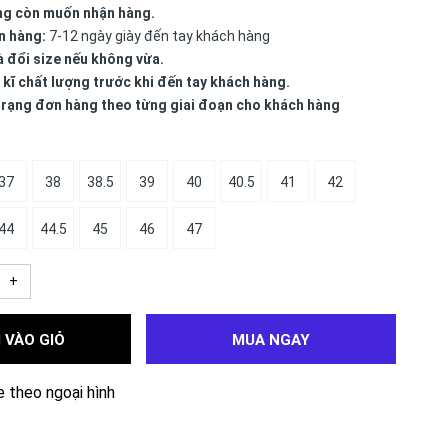
ng còn muốn nhận hàng.
n hàng:
7-12 ngày giày đến tay khách hàng
à đổi size nếu không vừa.
 kĩ chất lượng trước khi đến tay khách hàng.
 trạng đơn hàng theo từng giai đoạn cho khách hàng
37
38
38.5
39
40
40.5
41
42
44
44.5
45
46
47
+
 VÀO GIỎ
MUA NGAY
e theo ngoại hình