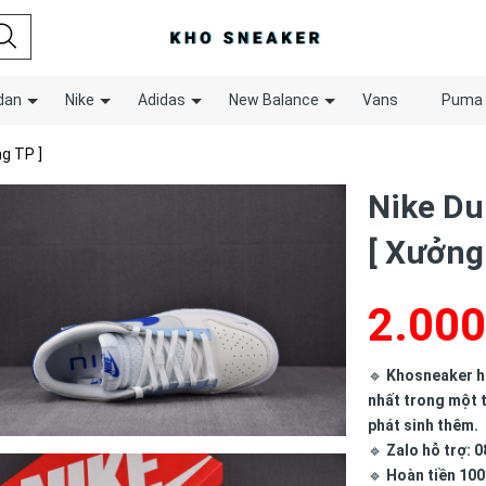
dan
Nike
Adidas
New Balance
Vans
Puma
ng TP ]
Nike Du
[ Xưởng
2.000
🔹
Khosneaker hợ
nhất trong một t
phát sinh thêm.
🔹
Zalo hỗ trợ: 0
🔹
Hoàn tiền 100