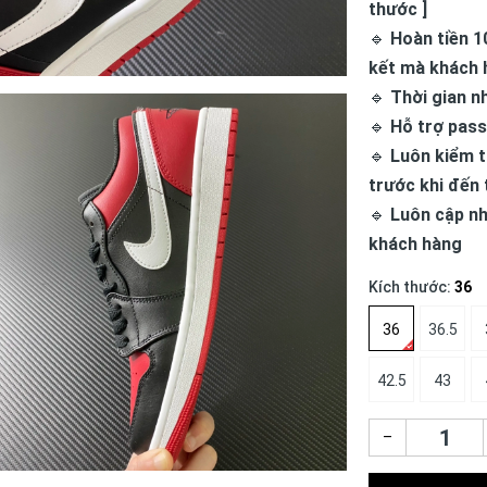
thước ]
🔹
Hoàn tiền 1
kết mà khách 
🔹
Thời gian n
🔹
Hỗ trợ pass
🔹
Luôn kiểm t
trước khi đến 
🔹
Luôn cập nh
khách hàng
Kích thước:
36
36
36.5
42.5
43
–