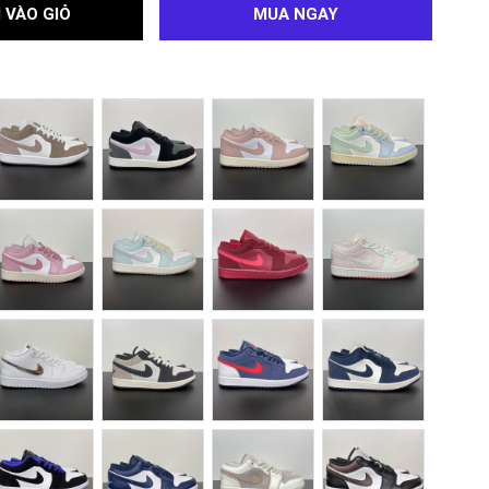
 VÀO GIỎ
MUA NGAY