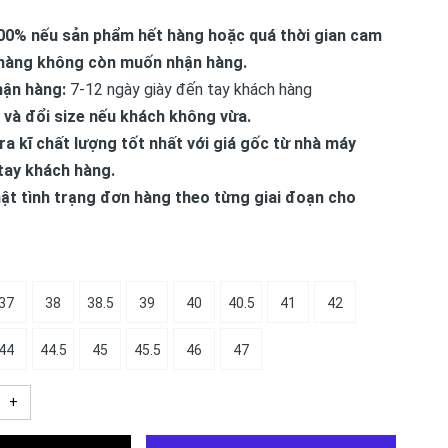
00% nếu sản phẩm hết hàng hoặc quá thời gian cam
hàng không còn muốn nhận hàng.
hận hàng:
7-12 ngày giày đến tay khách hàng
 và đổi size nếu khách không vừa.
ra kĩ chất lượng tốt nhất với giá gốc từ nhà máy
tay khách hàng.
ật tình trạng đơn hàng theo từng giai đoạn cho
37
38
38.5
39
40
40.5
41
42
44
44.5
45
45.5
46
47
+