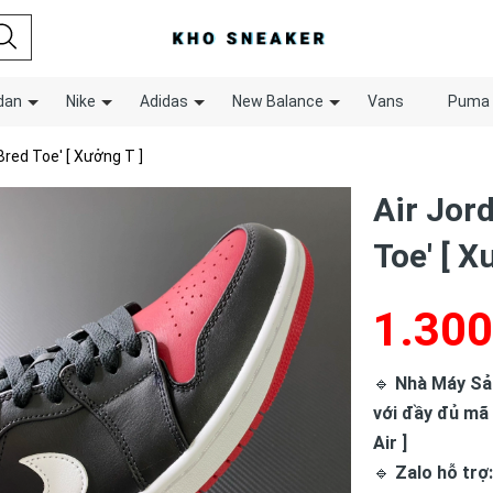
dan
Nike
Adidas
New Balance
Vans
Puma
Bred Toe' [ Xưởng T ]
Air Jor
Toe' [ X
1.300
🔹
Nhà Máy Sản 
với đầy đủ mã
Air ]
🔹
Zalo hỗ trợ: