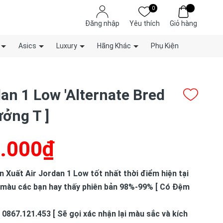
0
Đăng nhập
Yêu thích
Giỏ hàng
Asics
Luxury
Hãng Khác
Phụ Kiện
dan 1 Low 'Alternate Bred
ưởng T ]
.000₫
Xuất Air Jordan 1 Low tốt nhất thời điểm hiện tại
 màu các bạn hay thấy phiên bản 98%-99% [ Có Đệm
 0867.121.453 [ Sẽ gọi xác nhận lại màu sắc và kích