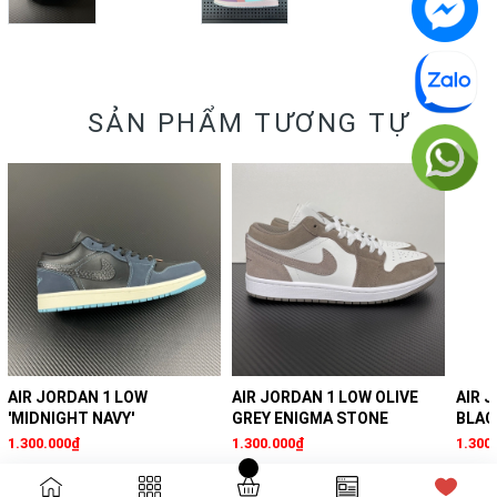
SẢN PHẨM TƯƠNG TỰ
AIR JORDAN 1 LOW
AIR JORDAN 1 LOW OLIVE
AIR 
'MIDNIGHT NAVY'
GREY ENIGMA STONE
BLAC
1.300.000₫
1.300.000₫
1.300