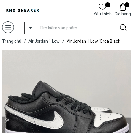
0
Yêu thích
Giỏ hàng
Trang chủ
/
Air Jordan 1 Low
/
Air Jordan 1 Low 'Orca Black
White' [ Xưởng T ]