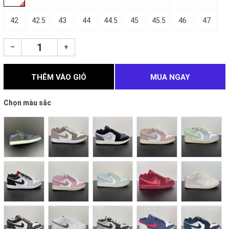
42
42.5
43
44
44.5
45
45.5
46
47
–
+
THÊM VÀO GIỎ
MUA NGAY
Chọn màu sắc