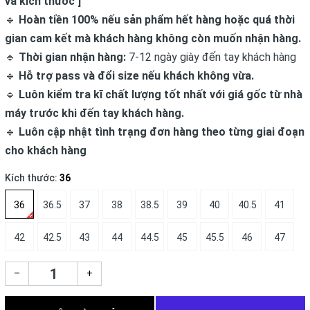
và kích thước ]
🔹
Hoàn tiền 100% nếu sản phẩm hết hàng hoặc quá thời
gian cam kết mà khách hàng không còn muốn nhận hàng.
🔹
Thời gian nhận hàng:
7-12 ngày giày đến tay khách hàng
🔹
Hỗ trợ pass và đổi size nếu khách không vừa.
🔹
Luôn kiểm tra kĩ chất lượng tốt nhất với giá gốc từ nhà
máy trước khi đến tay khách hàng.
🔹
Luôn cập nhật tình trạng đơn hàng theo từng giai đoạn
cho khách hàng
Kích thước:
36
36
36.5
37
38
38.5
39
40
40.5
41
42
42.5
43
44
44.5
45
45.5
46
47
–
+