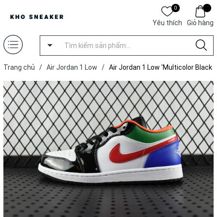
0
Yêu thích
Giỏ hàng
Trang chủ
/
Air Jordan 1 Low
/
Air Jordan 1 Low 'Multicolor Black
Toe' [ Xưởng T ]