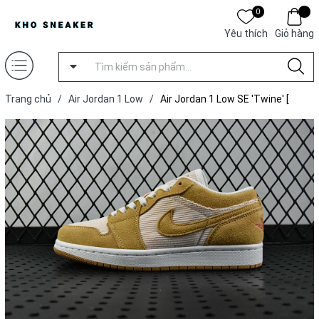
0
Yêu thích
Giỏ hàng
Trang chủ
/
Air Jordan 1 Low
/
Air Jordan 1 Low SE 'Twine' [
Xưởng T ]