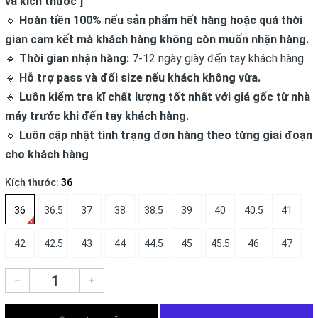
và kích thước ]
🔹
Hoàn tiền 100% nếu sản phẩm hết hàng hoặc quá thời
gian cam kết mà khách hàng không còn muốn nhận hàng.
🔹
Thời gian nhận hàng:
7-12 ngày giày đến tay khách hàng
🔹
Hỗ trợ pass và đổi size nếu khách không vừa.
🔹
Luôn kiểm tra kĩ chất lượng tốt nhất với giá gốc từ nhà
máy trước khi đến tay khách hàng.
🔹
Luôn cập nhật tình trạng đơn hàng theo từng giai đoạn
cho khách hàng
Kích thước:
36
36
36.5
37
38
38.5
39
40
40.5
41
42
42.5
43
44
44.5
45
45.5
46
47
–
+