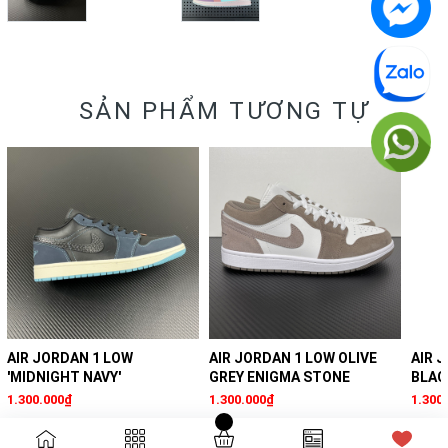
SẢN PHẨM TƯƠNG TỰ
AIR JORDAN 1 LOW
AIR JORDAN 1 LOW OLIVE
AIR 
'MIDNIGHT NAVY'
GREY ENIGMA STONE
BLAC
1.300.000₫
1.300.000₫
1.300