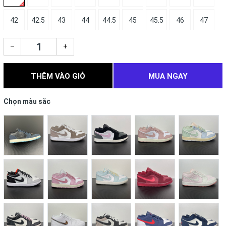
42
42.5
43
44
44.5
45
45.5
46
47
–
+
THÊM VÀO GIỎ
MUA NGAY
Chọn màu sắc