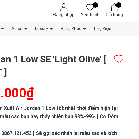
0
Đăng nhập
Yêu thích
Giỏ hàng
Asics
Luxury
Hãng Khác
Phụ Kiện
an 1 Low SE 'Light Olive' [
 ]
.000₫
Xuất Air Jordan 1 Low tốt nhất thời điểm hiện tại
 màu các bạn hay thấy phiên bản 98%-99% [ Có Đệm
 0867.121.453 [ Sẽ gọi xác nhận lại màu sắc và kích