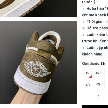
thước ]
🔹
Hoàn tiền 1
kết mà khách 
🔹
Thời gian n
🔹
Hỗ trợ pass
🔹
Luôn kiểm t
trước khi đến 
🔹
Luôn cập nh
khách hàng
Kích thước:
36
36
36.5
42.5
43
–