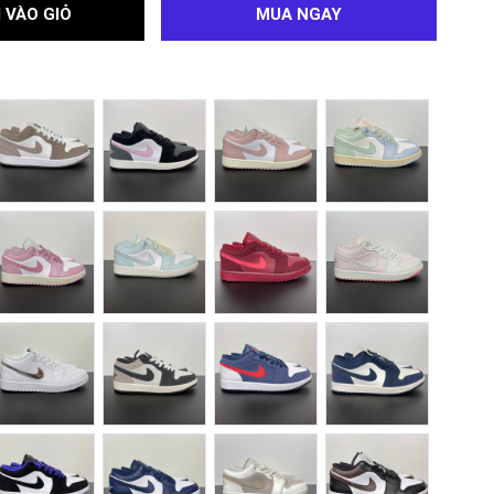
 VÀO GIỎ
MUA NGAY