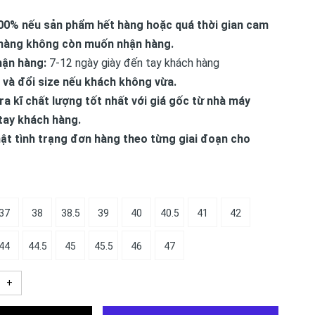
00% nếu sản phẩm hết hàng hoặc quá thời gian cam
hàng không còn muốn nhận hàng.
hận hàng:
7-12 ngày giày đến tay khách hàng
 và đổi size nếu khách không vừa.
ra kĩ chất lượng tốt nhất với giá gốc từ nhà máy
tay khách hàng.
ật tình trạng đơn hàng theo từng giai đoạn cho
37
38
38.5
39
40
40.5
41
42
44
44.5
45
45.5
46
47
+