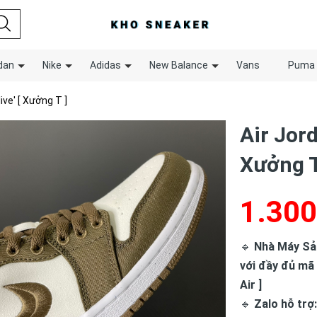
dan
Nike
Adidas
New Balance
Vans
Puma
ive' [ Xưởng T ]
Air Jord
Xưởng T
1.300
🔹
Nhà Máy Sản 
với đầy đủ mã
Air ]
🔹
Zalo hỗ trợ: