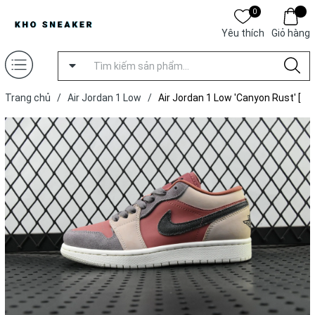
0
Yêu thích
Giỏ hàng
Trang chủ
/
Air Jordan 1 Low
/
Air Jordan 1 Low 'Canyon Rust' [
Xưởng T ]