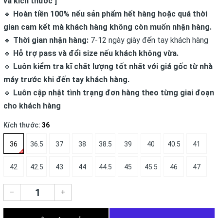
và kích thước ]
🔹
Hoàn tiền 100% nếu sản phẩm hết hàng hoặc quá thời
gian cam kết mà khách hàng không còn muốn nhận hàng.
🔹
Thời gian nhận hàng:
7-12 ngày giày đến tay khách hàng
🔹
Hỗ trợ pass và đổi size nếu khách không vừa.
🔹
Luôn kiểm tra kĩ chất lượng tốt nhất với giá gốc từ nhà
máy trước khi đến tay khách hàng.
🔹
Luôn cập nhật tình trạng đơn hàng theo từng giai đoạn
cho khách hàng
Kích thước:
36
36
36.5
37
38
38.5
39
40
40.5
41
42
42.5
43
44
44.5
45
45.5
46
47
–
+