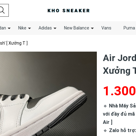
dan
Nike
Adidas
New Balance
Vans
Puma
sh' [ Xưởng T ]
Air Jor
Xưởng T
1.300
🔹
Nhà Máy Sản 
với đầy đủ mã
Air ]
🔹
Zalo hỗ trợ: