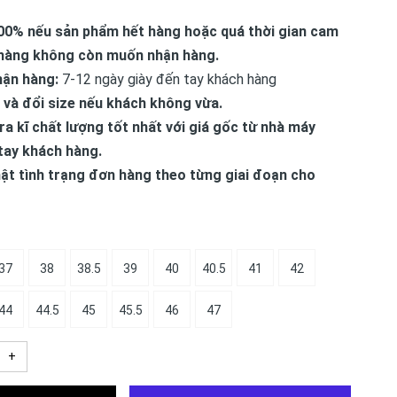
00% nếu sản phẩm hết hàng hoặc quá thời gian cam
hàng không còn muốn nhận hàng.
hận hàng:
7-12 ngày giày đến tay khách hàng
 và đổi size nếu khách không vừa.
ra kĩ chất lượng tốt nhất với giá gốc từ nhà máy
tay khách hàng.
ật tình trạng đơn hàng theo từng giai đoạn cho
37
38
38.5
39
40
40.5
41
42
44
44.5
45
45.5
46
47
+