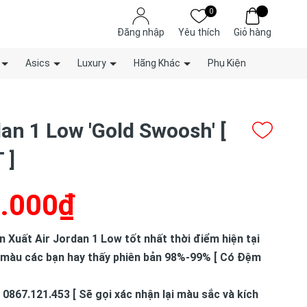
0
Đăng nhập
Yêu thích
Giỏ hàng
Asics
Luxury
Hãng Khác
Phụ Kiện
dan 1 Low 'Gold Swoosh' [
 ]
.000₫
Xuất Air Jordan 1 Low tốt nhất thời điểm hiện tại
 màu các bạn hay thấy phiên bản 98%-99% [ Có Đệm
 0867.121.453 [ Sẽ gọi xác nhận lại màu sắc và kích