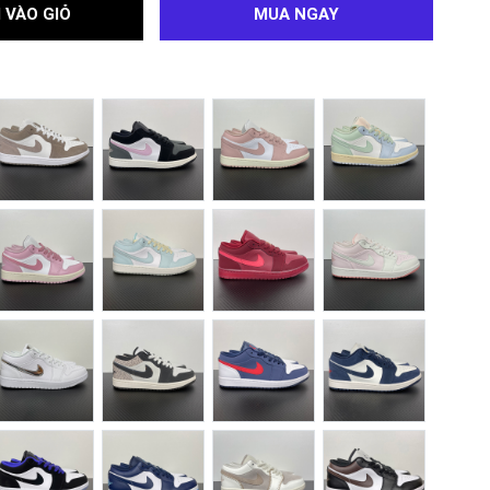
 VÀO GIỎ
MUA NGAY