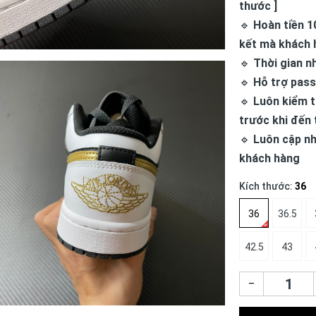
thước ]
🔹
Hoàn tiền 1
kết mà khách 
🔹
Thời gian n
🔹
Hỗ trợ pass
🔹
Luôn kiểm t
trước khi đến 
🔹
Luôn cập nh
khách hàng
Kích thước:
36
36
36.5
42.5
43
–