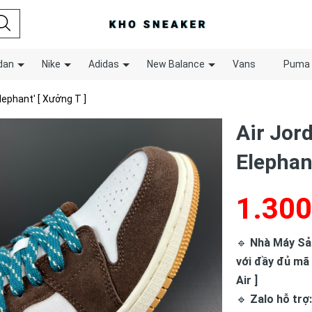
dan
Nike
Adidas
New Balance
Vans
Puma
lephant' [ Xưởng T ]
Air Jor
Elephant
1.300
🔹
Nhà Máy Sản 
với đầy đủ mã
Air ]
🔹
Zalo hỗ trợ: