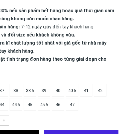
00% nếu sản phẩm hết hàng hoặc quá thời gian cam
hàng không còn muốn nhận hàng.
hận hàng:
7-12 ngày giày đến tay khách hàng
 và đổi size nếu khách không vừa.
ra kĩ chất lượng tốt nhất với giá gốc từ nhà máy
tay khách hàng.
ật tình trạng đơn hàng theo từng giai đoạn cho
37
38
38.5
39
40
40.5
41
42
44
44.5
45
45.5
46
47
+