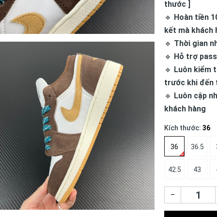
thước ]
🔹
Hoàn tiền 1
kết mà khách 
🔹
Thời gian n
🔹
Hỗ trợ pass
🔹
Luôn kiểm t
trước khi đến 
🔹
Luôn cập nh
khách hàng
Kích thước:
36
36
36.5
42.5
43
–