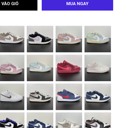
 VÀO GIỎ
MUA NGAY