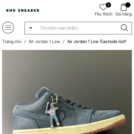
0
Yêu thích
Giỏ hàng
Trang chủ
/
Air Jordan 1 Low
/
Air Jordan 1 Low ‘Eastside Golf
Out of the Mud' [ Xưởng T ]