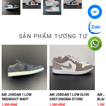
SẢN PHẨM TƯƠNG TỰ
AIR JORDAN 1 LOW
AIR JORDAN 1 LOW OLIVE
AIR 
'MIDNIGHT NAVY'
GREY ENIGMA STONE
BLAC
1.300.000₫
1.300.000₫
1.300