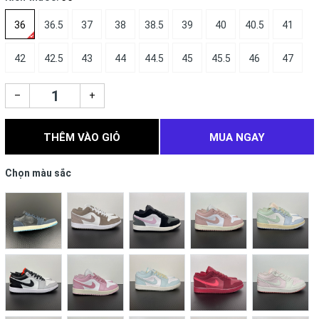
36
36.5
37
38
38.5
39
40
40.5
41
42
42.5
43
44
44.5
45
45.5
46
47
–
+
THÊM VÀO GIỎ
MUA NGAY
Chọn màu sắc